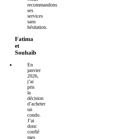
recommandons
ses
services
sans
hésitation.
Fatima
et
Souhaib
En
janvier
2026,
j’ai
pris
la
décision
d’acheter
un
condo.
J’ai
donc
confié
mes