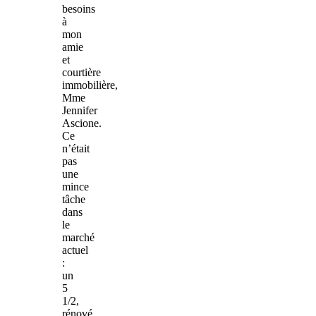
besoins
à
mon
amie
et
courtière
immobilière,
Mme
Jennifer
Ascione.
Ce
n’était
pas
une
mince
tâche
dans
le
marché
actuel
:
un
5
1/2,
rénové,