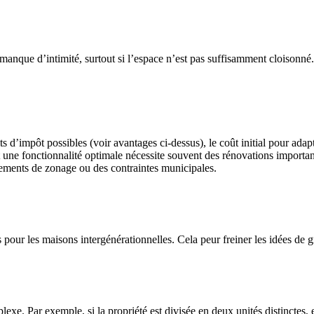
anque d’intimité, surtout si l’espace n’est pas suffisamment cloisonné. L
its d’impôt possibles (voir avantages ci-dessus), le coût initial pour ad
 une fonctionnalité optimale nécessite souvent des rénovations importan
glements de zonage ou des contraintes municipales.
 pour les maisons intergénérationnelles. Cela peur freiner les idées de g
plexe. Par exemple, si la propriété est divisée en deux unités distinctes