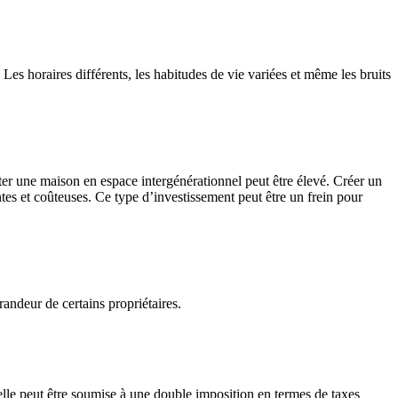
es horaires différents, les habitudes de vie variées et même les bruits
apter une maison en espace intergénérationnel peut être élevé. Créer un
tes et coûteuses. Ce type d’investissement peut être un frein pour
randeur de certains propriétaires.
, elle peut être soumise à une double imposition en termes de taxes